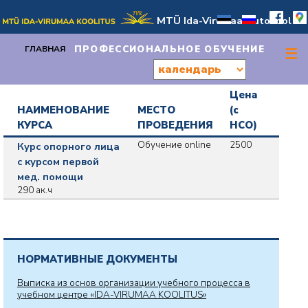
MTÜ Ida-Virumaa Autokool
ПРОФЕССИОНАЛЬНОЕ ОБУЧЕНИЕ
ГЛАВНАЯ
☰
Цена
НАИМЕНОВАНИЕ
МЕСТО
(c
КУРСА
ПРОВЕДЕНИЯ
НСО)
Обучение online
2500
Курс опорного лица
с курсом первой
мед. помощи
290 aк.ч
НОРМАТИВНЫЕ ДОКУМЕНТЫ
Выписка из основ организации учебного процесса в
учебном центре «IDA-VIRUMAA KOOLITUS»