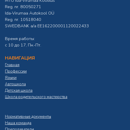
MTÜ Ida-Virumaa Koolitus
Reg. nr. 80050271
Ida-Virumaa Autokool OÜ
Reg. nr. 10518040
SWEDBANK а/а EE162200001120022433
Время работы:
с 10 до 17, Пн.-Пт.
НАВИГАЦИЯ
Главная
Профессии
Языки
Автошкола
Детская школа
Школа родительского мастерства
Нормативные документы
Наша команда
Преподаватели