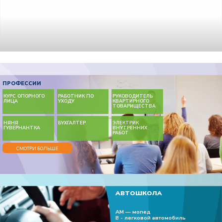
ПРОФЕССИИ
КУРС ОПОРНОГО
РАБОТНИК ПО
РУКОВОДИТЕЛЬ
ЛИЦА
УХОДУ
КВАРТИРНОГО
ТОВАРИЩЕСТВА
НЯНЯ
БУХГАЛТЕР
ЭЛЕКТРИК
ГУВЕРНАНТКА
ВНУТРЕННИХ
РАБОТ
СМОТРИ БОЛЬШЕ
АВТОШКОЛА
АМ — мопед
В - легковой автомобиль