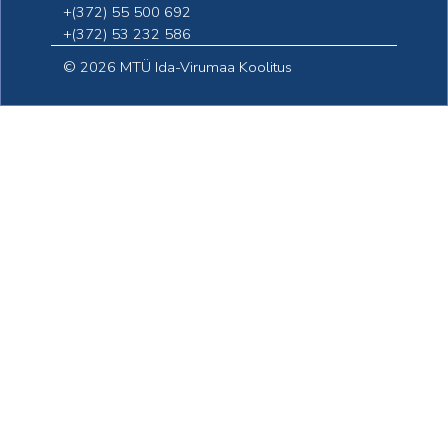
+(372) 55 500 692
+(372) 53 232 586
©
2026 MTÜ Ida-Virumaa Koolitus