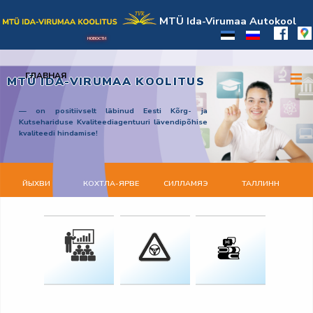
MTÜ Ida-Virumaa Autokool
НОВОСТИ
☰
ГЛАВНАЯ
MTÜ IDA-VIRUMAA KOOLITUS
— on positiivselt läbinud Eesti Kõrg- ja
Kutsehariduse Kvaliteediagentuuri lävendipõhise
kvaliteedi hindamise!
ЙЫХВИ
КОХТЛА-ЯРВЕ
СИЛЛАМЯЭ
ТАЛЛИНН