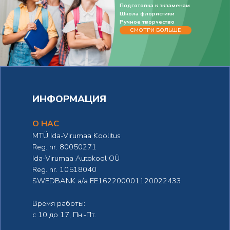
Подготовка к экзаменам
Школа флористики
Ручное творчество
СМОТРИ БОЛЬШЕ
ИНФОРМАЦИЯ
О НАС
MTÜ Ida-Virumaa Koolitus
Reg. nr. 80050271
Ida-Virumaa Autokool OÜ
Reg. nr. 10518040
SWEDBANK а/а EE162200001120022433
Время работы:
с 10 до 17, Пн.-Пт.