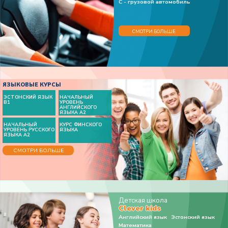
С - грузовой автомобиль
СМОТРИ БОЛЬШЕ
ЯЗЫКОВЫЕ КУРСЫ
ЭСТОНСКИЙ ЯЗЫК
НАЧАЛЬНЫЙ
B1
УРОВЕНЬ
АНГЛИЙСКОГО
ЯЗЫКА A2
НАЧАЛЬНЫЙ
КУРС ФИНСКОГО
УРОВЕНЬ РУССКОГО
ЯЗЫКА
ЯЗЫКА A2
СМОТРИ БОЛЬШЕ
Детская школа
Clever kids
Английский язык Эстонский язык
Математика