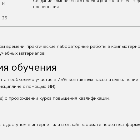
Создание комплексного проекта (конспект + тест + ф
8
презентация.
26
ом времени, практические лабораторные работы в компьютерном
 учебных материалов.
ия обучения
нта необходимо участие в 75% контактных часов и выполнение 
исциплине с помощью ИИ).
us) о прохождении курса повышения квалификации.
 с доступом в интернет или в онлайн-формате через платформы