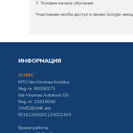
7. Условия начала обучения
Участникам необм доступ к своим Google-акка
ИНФОРМАЦИЯ
О НАС
MTÜ Ida-Virumaa Koolitus
Reg. nr. 80050271
Ida-Virumaa Autokool OÜ
Reg. nr. 10518040
SWEDBANK а/а
EE162200001120022433
Время работы: