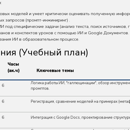
:
вых моделей и умеет критически оценивать полученную инфор
х запросов (промпт-инжиниринг) .
 под специфические задачи (анализ текста, поиск источников, г
ланов и конспектов уроков с помощью ИИ и Google Документов.
ования ИИ в образовательном процессе.
ния (Учебный план)
Часы
(ак.ч)
Ключевые темы
Логика работы ИИ, "галлюцинации", обзор инструменто
6
промптов.
6
Регистрация, сравнение моделей на примерах (метафо
6
Интеграция с Google Docs, проектирование структуры