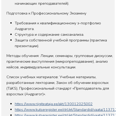
начинающих преподавателей).
Подготовка к Профессиональному Экзамену
Требования к квалификационному э-портфолио
Андрагога.
Структура и содержание самоанализа.
Защита собственной учебной программы (практика
презентации).
Методы обучения: Лекции, семинары, групповые дискуссии,
практические выступления (микропреподавание), анализ
кейсов, индивидуальные консультации.
Список учебных материалов: Учебные материалы,
разработанные лекторами, Закон об обучении взрослых
(TäKS), Профессиональный стандарт «Преподаватель для
взрослых (Андрагог)».
https://www.riigiteataja.ee/akt/130012025002
https://www.kutseregister.ee/ctrl/et/Standardid/vaata/1137
https://www.kutseregister.ee/ctrl/et/Standardid/vaata/1137