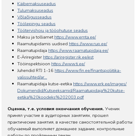
Käibemaksuseadus
Tulumaksuseadus
Võlaõigusseadus
Töölepingu seadus
Töötervishoiu ja tööohutuse seadus
Maksu ja tolliamet
https://www.emta.ee/
Raamutupidamis uudised
https://www.rup.ee/
Raamatupidaja
https://www.raamatupidaja.ee/
E-Äriregister
https://ariregister.rik.ee/est
Tööinspektsioon
https://www.ti.ee/
Juhendid RTJ 1-16
https://www.fin.ee/finantspoliitika-
valissuhted/ar...
Raamatupidaja kutse-eetika
https://www.erk.ee/images/
Dokumendid/Kutseeksamid/
Raamatupidaja%20kutse-
eetika%
20koodeks%202003.pdf
Оценка, т.е. условия окончания обучения.
Ученик
принял участие в аудиторных занятиях, прошел
практические занятия, в качестве самостоятельной работы
обучаемый выполняет домашнее задание, контрольные
работы по пройденным темам.